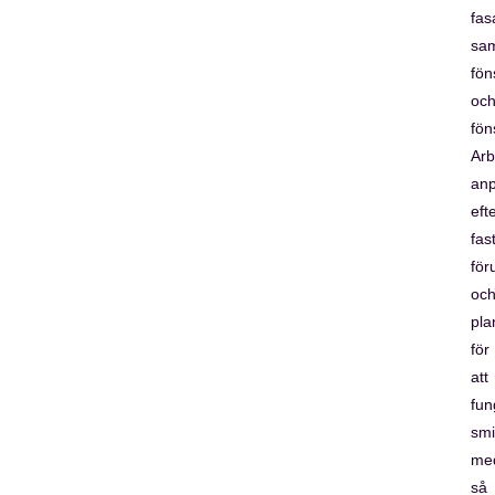
fas
sa
fön
oc
fön
Arb
an
eft
fas
för
oc
pla
för
att
fun
smi
me
så