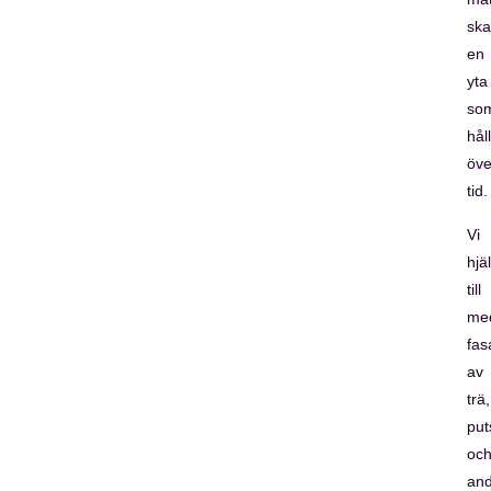
sk
en
yta
so
hål
öve
tid.
Vi
hjä
till
me
fas
av
trä,
put
oc
and