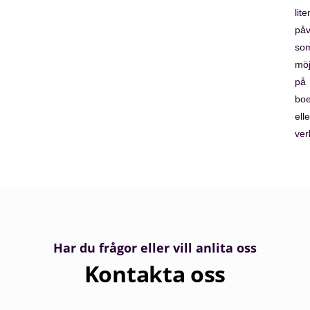
lite
påv
so
möj
på
bo
elle
ver
Har du frågor eller vill anlita oss
Kontakta oss