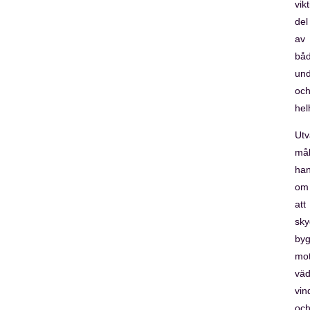
vikt
del
av
bå
und
oc
hel
Utv
mål
han
om
att
sk
by
mo
väd
vin
oc