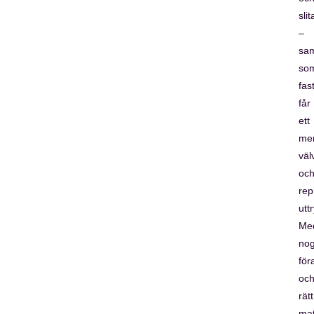
sli
–
sam
so
fas
får
ett
me
väl
oc
rep
utt
Me
nog
för
oc
rätt
mat