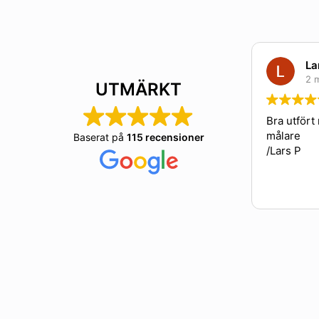
Lars 
2 måna
UTMÄRKT
Bra utfört mål
målare
Baserat på
115 recensioner
/Lars P