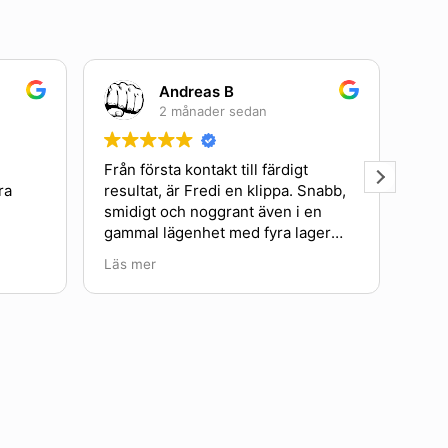
Andreas B
2 månader sedan
Från första kontakt till färdigt
Trevlig
resultat, är Fredi en klippa. Snabb,
och fint
smidigt och noggrant även i en
gammal lägenhet med fyra lager
tapeter.
Läs mer
Super nöjd med resultatet och
kommer anlita denna firma igen 👌
😎