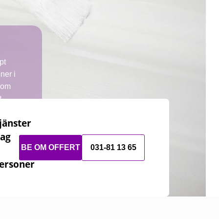
pt
ner i
som
t,
jänster
tag
et
r vi
BE OM OFFERT
031-81 13 65
 tid.
ersoner