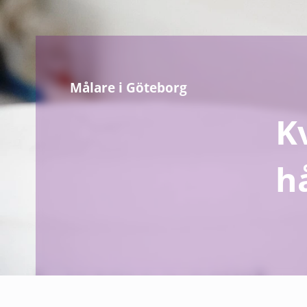
Målare i Göteborg
K
h