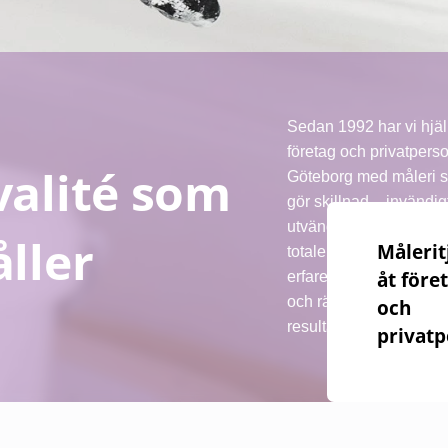
Sedan 1992 har vi hjäl
företag och privatperso
valité som
Göteborg med måleri 
gör skillnad – invändig
utvändigt och som
åller
Målerit
totalentreprenad. Med
åt före
erfarenhet, noggrannh
och rätt material skapa
och
resultat som håller över
privatp