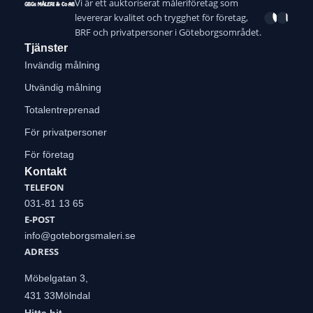
Vi är ett auktoriserat måleriföretag som
levererar kvalitet och trygghet för företag,
BRF och privatpersoner i Göteborgsområdet.
Tjänster
Invändig målning
Utvändig målning
Totalentreprenad
För privatpersoner
För företag
Kontakt
TELEFON
031-81 13 65
E-POST
info@goteborgsmaleri.se
ADRESS
Möbelgatan 3,
431 33
Mölndal
Hitta hit