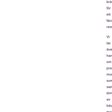
krä
för
ett
fär
res
Vi
tar
äv
ha
om
pra
mo
so
san
töm
av
lok
mag