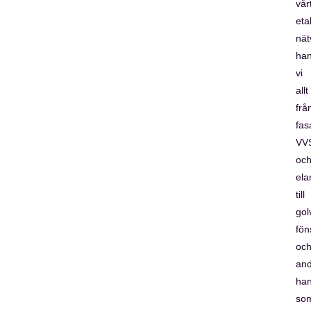
vår
eta
nät
han
vi
allt
frå
fas
VV
oc
ela
till
gol
fön
oc
and
han
so