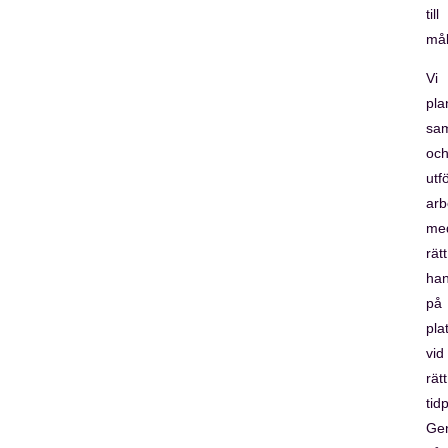
till
mål
Vi
pla
sa
oc
utf
arb
me
rätt
han
på
pla
vid
rätt
tid
Ge