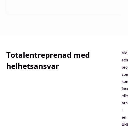
Totalentreprenad med
Vid
stö
helhetsansvar
pro
so
kon
fas
elle
arb
i
en
BR