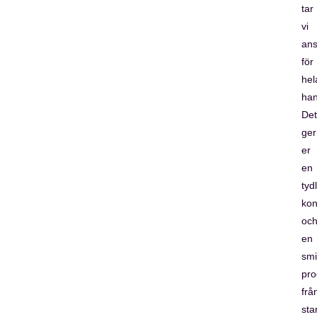
tar
vi
ans
för
hel
han
Det
ger
er
en
tydl
kon
oc
en
smi
pro
frå
star